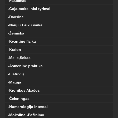
-Pakilimas
-Gaja-moksliniai tyrimai
-Davsine
-Naujių Laikų vaikai
-Žemiška
-Kvantine fizika
-Kraion
-Meile,Sekas
-Asmeninė praktika
-Lietuvių
-Magija
-Kronikos Akašos
-Čelėningas
-Numerologija ir testai
-Mokslinai-Pažinimo