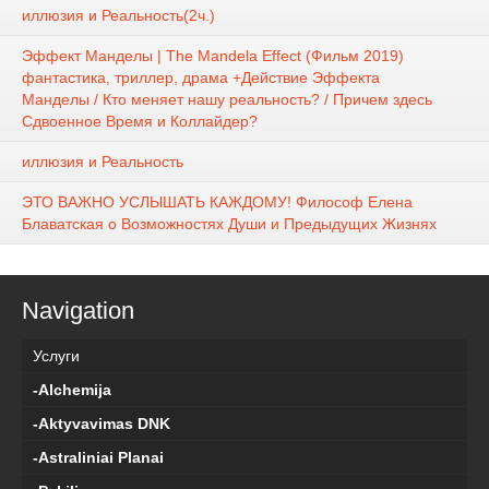
иллюзия и Реальность(2ч.)
Эффект Манделы | The Mandela Effect (Фильм 2019)
фантастика, триллер, драма +Действие Эффекта
Манделы / Кто меняет нашу реальность? / Причем здесь
Сдвоенное Время и Коллайдер?
иллюзия и Реальность
ЭТО ВАЖНО УСЛЫШАТЬ КАЖДОМУ! Философ Елена
Блаватская о Возможностях Души и Предыдущих Жизнях
Navigation
Услуги
-Alchemija
-Aktyvavimas DNK
-Astraliniai Planai