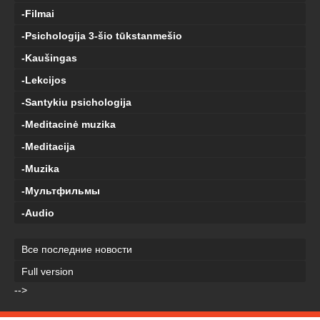
-Filmai
-Psichologija 3-šio tūkstanmešio
-Kaušingas
-Lekcijos
-Santykiu psichologija
-Meditacinė muzika
-Meditacija
-Muzika
-Мультфильмы
-Audio
Все последние новости
Full version
-->