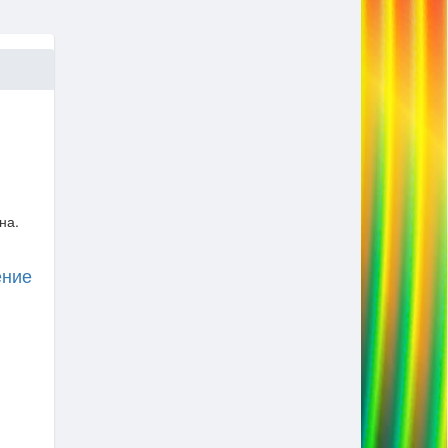
на.
ение