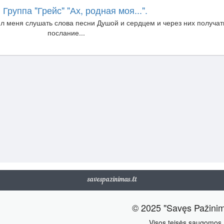
 Группа "Грейс" "Ах, родная моя...".
ил меня слушать слова песни Душой и сердцем и через них получат
послание...
savespazinimas.lt
© 2025 "Savęs Pažini
Visos teisės saugomos