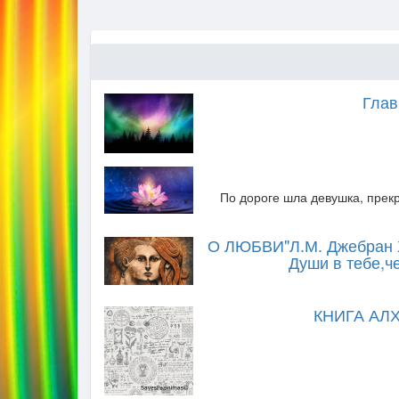
Глав
По дороге шла девушка, прекр
О ЛЮБВИ"Л.М. Джебран Х
Души в тебе,ч
КНИГА АЛХИ