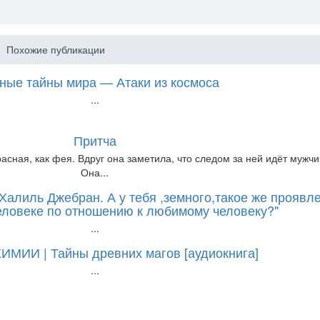
Похожие публикации
ные тайны мира — Атаки из космоса
...
Притча
асная, как фея. Вдруг она заметила, что следом за ней идёт мужчи
Она...
алиль Джебран. А у тебя ,земного,такое же проявл
еловеке по отношению к любимому человеку?"
...
МИИ | Тайны древних магов [аудиокнига]
...