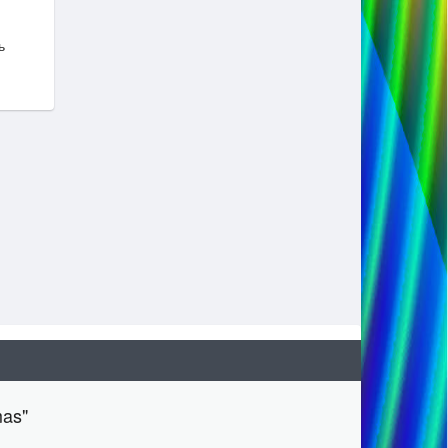
ь
mas"