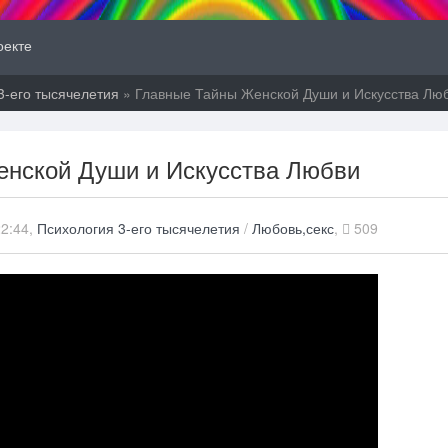
оекте
3-его тысячелетия
» Главные Тайны Женской Души и Искусства Лю
енской Души и Искусства Любви
22:44,
Психология 3-его тысячелетия
/
Любовь,секс
,
509