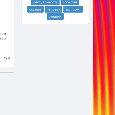
сексуальность
события
солнце
человек
экспромт
эмоции
ю
этим
я на
0