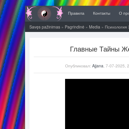
Правила
Контакты
О пр
Savęs pažinimas
»
Pagrindinė
»
Media
»
Психология 
Главные Тайны Ж
Опубликовал:
Ajjana
, 7-07-2025, 