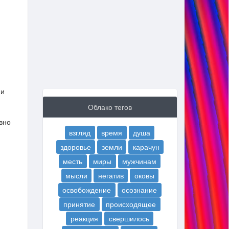
 и
Облако тегов
вно
взгляд
время
душа
здоровье
земли
карачун
месть
миры
мужчинам
мысли
негатив
оковы
освобождение
осознание
принятие
происходящее
реакция
свершилось