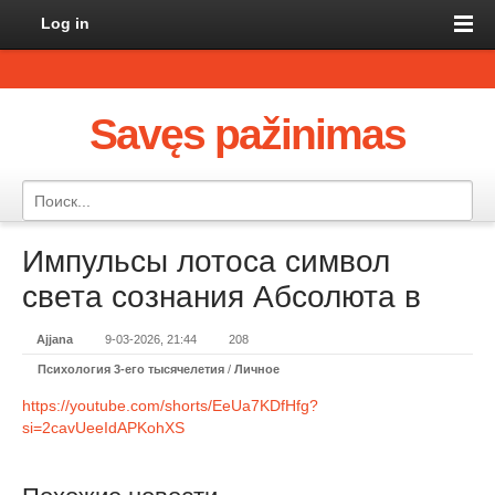
Log in
Savęs pažinimas
Импульсы лотоса символ
света сознания Абсолюта в
Ajjana
9-03-2026, 21:44
208
Психология 3-его тысячелетия
/
Личное
https://youtube.com/shorts/EeUa7KDfHfg?
si=2cavUeeIdAPKohXS