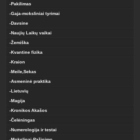
-Pakilimas
-Gaja-moksliniai tyrimai
-Davsine
-Naujių Laikų vaikai
-Žemiška
-Kvantine fizika
-Kraion
-Meile,Sekas
-Asmeninė praktika
-Lietuvių
-Magija
-Kronikos Akašos
-Čelėningas
-Numerologija ir testai
-Mokslinai-Pažinimo