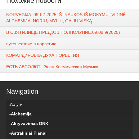
Похожие новости
NORVEGIJA -09-02-2025I ŠTRAUKOS IŠ MOKYMŲ „VIDINĖ
ALCHEMIJA. NORIU, MYLIU, GALIU VISKĄ“
В СВЯТИЛИЩЕ ПРЕДКОВ.ПОЛНОЛУНИЕ.09:09.9(2025)
путешествие в норвегию
КОМАНДИРОВКА ДУХА.НОРВЕГИЯ
ЕСТЬ АБСОЛЮТ...Элан Космическая Музыка
Navigation
Услуги
-Alchemija
-Aktyvavimas DNK
-Astraliniai Planai