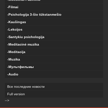
-Filmai
-Psichologija 3-šio tūkstanmešio
-Kaušingas
-Lekcijos
-Santykiu psichologija
-Meditacinė muzika
-Meditacija
-Muzika
-Мультфильмы
-Audio
Все последние новости
Full version
-->