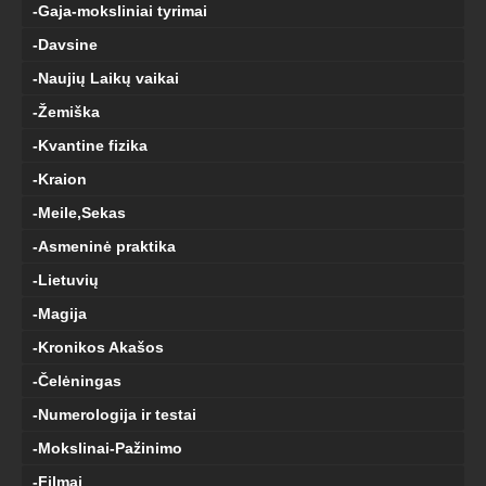
-Gaja-moksliniai tyrimai
-Davsine
-Naujių Laikų vaikai
-Žemiška
-Kvantine fizika
-Kraion
-Meile,Sekas
-Asmeninė praktika
-Lietuvių
-Magija
-Kronikos Akašos
-Čelėningas
-Numerologija ir testai
-Mokslinai-Pažinimo
-Filmai