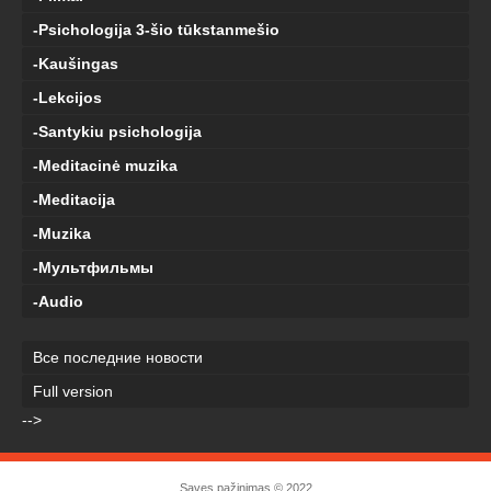
-Psichologija 3-šio tūkstanmešio
-Kaušingas
-Lekcijos
-Santykiu psichologija
-Meditacinė muzika
-Meditacija
-Muzika
-Мультфильмы
-Audio
Все последние новости
Full version
-->
Savęs pažinimas
© 2022