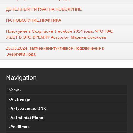
ДЕНЕЖНЫЙ РИТУАЛ НА НОВОЛУНИЕ
НА НОВОЛУНИЕ.ПРАКТИКА
Новолуние в Скорпионе 1 ноября 2024 года: ЧТО НАС
ЖДЁТ В ЭТО ВРЕМЯ? Астролог: Марина Соколова
25.03.2024 .затмениеИнтуитивное Подключение к
Энергиям Года
Navigation
Услуги
-Alchemija
-Aktyvavimas DNK
-Astraliniai Planai
-Pakilimas