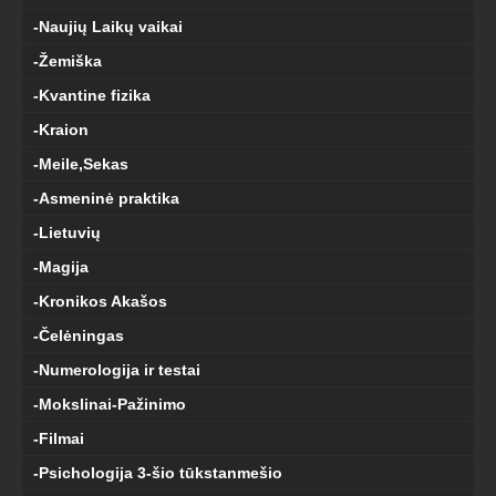
-Naujių Laikų vaikai
-Žemiška
-Kvantine fizika
-Kraion
-Meile,Sekas
-Asmeninė praktika
-Lietuvių
-Magija
-Kronikos Akašos
-Čelėningas
-Numerologija ir testai
-Mokslinai-Pažinimo
-Filmai
-Psichologija 3-šio tūkstanmešio