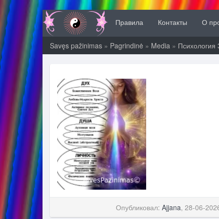
Правила
Контакты
О пр
Savęs pažinimas
»
Pagrindinė
»
Media
»
Психология 
Опубликовал:
Ajjana
, 28-06-202