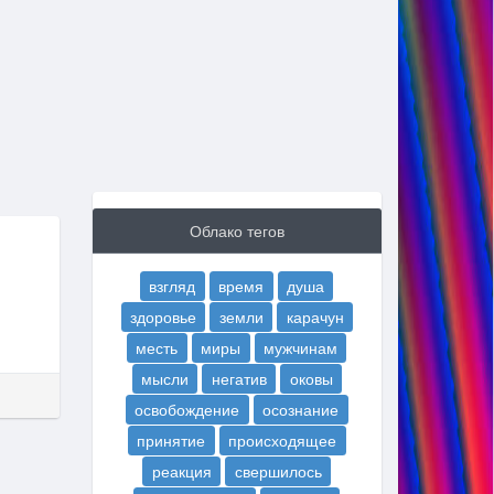
Облако тегов
взгляд
время
душа
здоровье
земли
карачун
месть
миры
мужчинам
мысли
негатив
оковы
освобождение
осознание
принятие
происходящее
реакция
свершилось