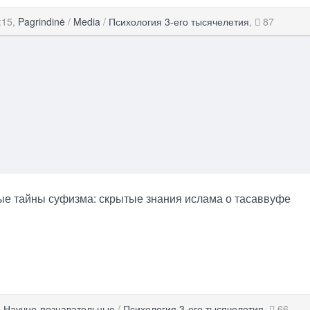
:15,
Pagrindinė
/
Media
/
Психология 3-его тысячелетия
,
87
е тайны суфизма: скрытые знания ислама о тасаввуфе
,
Научно-познавательные
/
Психология 3-его тысячелетия
,
66