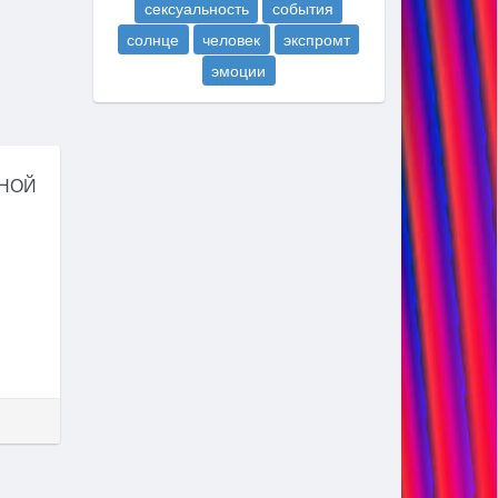
сексуальность
события
солнце
человек
экспромт
эмоции
ЧНОЙ