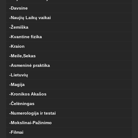
-Davsine
-Naujių Laikų vaikai
-Žemiška
-Kvantine fizika
-Kraion
-Meile,Sekas
-Asmeninė praktika
-Lietuvių
-Magija
-Kronikos Akašos
-Čelėningas
-Numerologija ir testai
-Mokslinai-Pažinimo
-Filmai