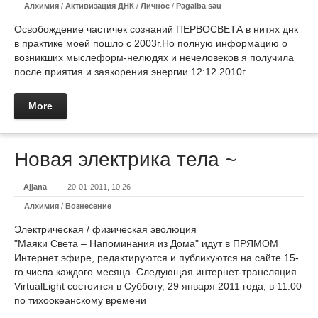
Алхимия
/
Активизация ДНК
/
Личное
/
Pagalba sau
Освобождение частичек сознаний ПЕРВОСВЕТА в нитях днк
в практике моей пошло с 2003г.Но полную информацию о
возникших мыслеформ-нелюдях и нечеловеков я получила
после приятия и заякорения энергии 12:12.2010г.
More
Новая электрика тела ~
Ajjana
20-01-2011, 10:26
Алхимия
/
Вознесение
Электрическая / физическая эволюция
"Маяки Света – Напоминания из Дома" идут в ПРЯМОМ
Интернет эфире, редактируются и публикуются на сайте 15-
го числа каждого месяца. Следующая интернет-трансляция
VirtualLight состоится в Субботу, 29 января 2011 года, в 11.00
по тихоокеанскому времени