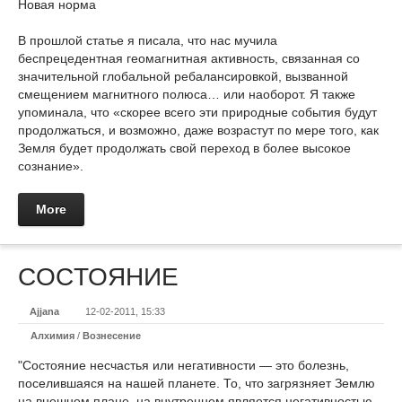
Новая норма
В прошлой статье я писала, что нас мучила
беспрецедентная геомагнитная активность, связанная со
значительной глобальной ребалансировкой, вызванной
смещением магнитного полюса… или наоборот. Я также
упоминала, что «скорее всего эти природные события будут
продолжаться, и возможно, даже возрастут по мере того, как
Земля будет продолжать свой переход в более высокое
сознание».
More
COCTOЯНИЕ
Ajjana
12-02-2011, 15:33
Алхимия
/
Вознесение
"Состояние несчастья или негативности — это болезнь,
поселившаяся на нашей планете. То, что загрязняет Землю
на внешнем плане, на внутреннем является негативностью.