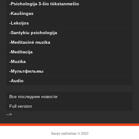
-Psichologija 3-šio tūkstanmešio
-Kaušingas
-Lekcijos
-Santykiu psichologija
-Meditacinė muzika
-Meditacija
-Muzika
-Мультфильмы
-Audio
Все последние новости
Full version
-->
Savęs pažinimas
© 2022