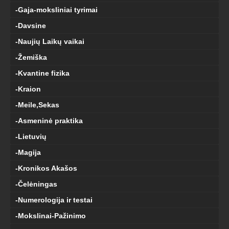
-Gaja-moksliniai tyrimai
-Davsine
-Naujių Laikų vaikai
-Žemiška
-Kvantine fizika
-Kraion
-Meile,Sekas
-Asmeninė praktika
-Lietuvių
-Magija
-Kronikos Akašos
-Čelėningas
-Numerologija ir testai
-Mokslinai-Pažinimo