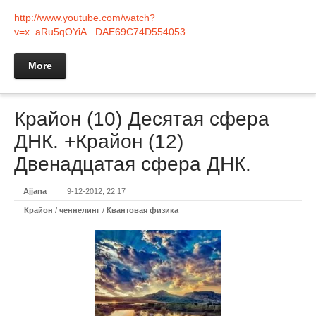
http://www.youtube.com/watch?
v=x_aRu5qOYiA...DAE69C74D554053
More
Крайон (10) Десятая сфера
ДНК. +Крайон (12)
Двенадцатая сфера ДНК.
Ajjana
9-12-2012, 22:17
Крайон
/
ченнелинг
/
Квантовая физика