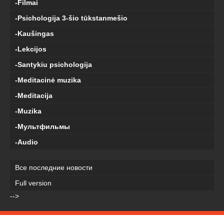
-Filmai
-Psichologija 3-šio tūkstanmešio
-Kaušingas
-Lekcijos
-Santykiu psichologija
-Meditacinė muzika
-Meditacija
-Muzika
-Мультфильмы
-Audio
Все последние новости
Full version
-->