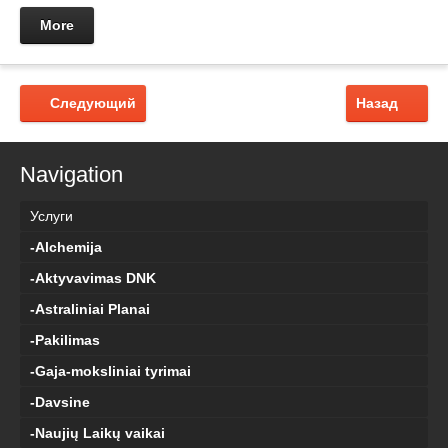
More
Следующий
Назад
Navigation
Услуги
-Alchemija
-Aktyvavimas DNK
-Astraliniai Planai
-Pakilimas
-Gaja-moksliniai tyrimai
-Davsine
-Naujių Laikų vaikai