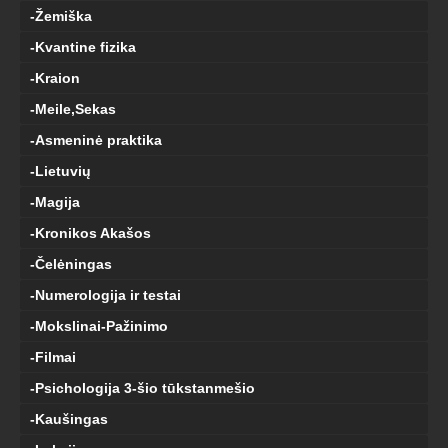
-Žemiška
-Kvantine fizika
-Kraion
-Meile,Sekas
-Asmeninė praktika
-Lietuvių
-Magija
-Kronikos Akašos
-Čelėningas
-Numerologija ir testai
-Mokslinai-Pažinimo
-Filmai
-Psichologija 3-šio tūkstanmešio
-Kaušingas