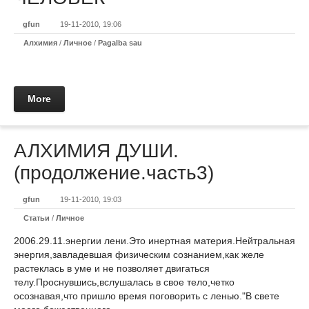
gfun
19-11-2010, 19:06
Алхимия
/
Личное
/
Pagalba sau
More
АЛХИМИЯ ДУШИ.
(продолжение.часть3)
gfun
19-11-2010, 19:03
Статьи
/
Личное
2006.29.11.энергии лени.Это инертная материя.Нейтральная
энергия,завладевшая физическим сознанием,как желе
растеклась в уме и не позволяет двигаться
телу.Проснувшись,вслушалась в свое тело,четко
осознавая,что пришло время поговорить с ленью."В свете