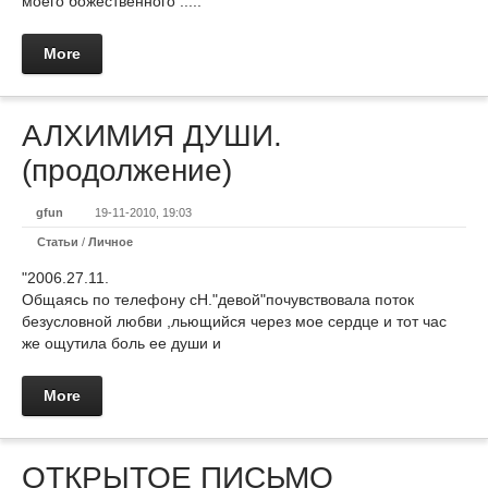
моего божественного .....
More
АЛХИМИЯ ДУШИ.
(продолжение)
gfun
19-11-2010, 19:03
Статьи
/
Личное
"2006.27.11.
Общаясь по телефону сН."девой"почувствовала поток
безусловной любви ,льющийся через мое сердце и тот час
же ощутила боль ее души и
More
ОТКРЫТОЕ ПИСЬМО