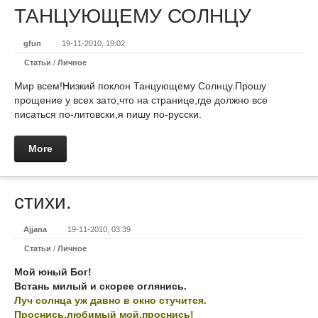
ТАНЦУЮЩЕМУ СОЛНЦУ
gfun
19-11-2010, 19:02
Статьи
/
Личное
Мир всем!Низкий поклон Танцующему Солнцу.Прошу
прощение у всех зато,что на странице,где должно все
писаться по-литовски,я пишу по-русски.
More
стихи.
Ajjana
19-11-2010, 03:39
Статьи
/
Личное
Мой юный Бог!
Встань милый и скорее оглянись.
Луч солнца уж давно в окно стучится.
Проснись,любимый мой,проснись!