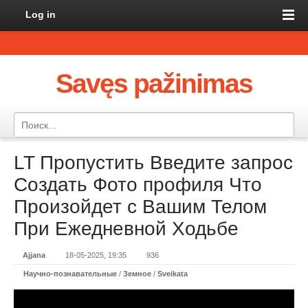
Log in
Savęs pažinimas
LT Пропустить Введите запрос
Создать Фото профиля Что
Произойдет с Вашим Телом
При Ежедневной Ходьбе
Ajjana
18-05-2025, 19:35
936
Научно-познавательные
/
Земное
/
Sveikata