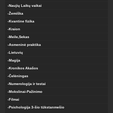
-Naujių Laikų vaikai
-Žemiška
-Kvantine fizika
-Kraion
-Meile,Sekas
-Asmeninė praktika
-Lietuvių
-Magija
-Kronikos Akašos
-Čelėningas
-Numerologija ir testai
-Mokslinai-Pažinimo
-Filmai
-Psichologija 3-šio tūkstanmešio