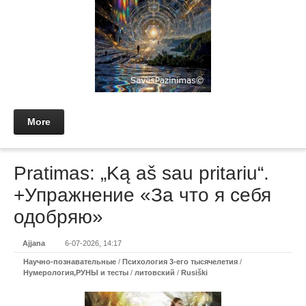
More
Pratimas: „Ką aš sau pritariu“.
+Упражнение «За что я себя
одобряю»
Ajjana
6-07-2026, 14:17
Научно-познавательные
/
Психология 3-его тысячелетия
/
Нумерология,РУНЫ и тесты
/
литовский
/
Rusiški