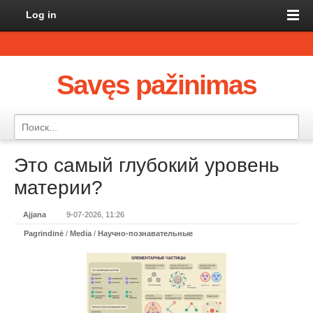
Log in
Savęs pažinimas
Это самый глубокий уровень
материи?
Ajjana
9-07-2026, 11:26
Pagrindinė
/
Media
/
Научно-познавательные