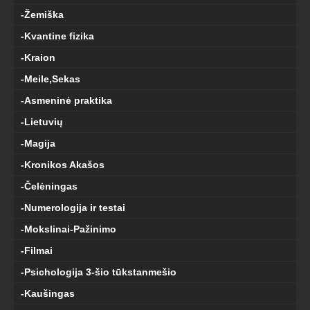
-Žemiška
-Kvantine fizika
-Kraion
-Meile,Sekas
-Asmeninė praktika
-Lietuvių
-Magija
-Kronikos Akašos
-Čelėningas
-Numerologija ir testai
-Mokslinai-Pažinimo
-Filmai
-Psichologija 3-šio tūkstanmešio
-Kaušingas