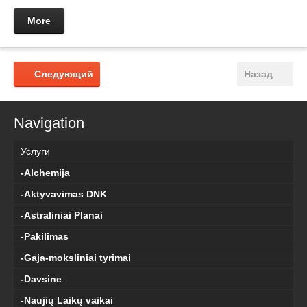
More
Следующий
Назад
Navigation
Услуги
-Alchemija
-Aktyvavimas DNK
-Astraliniai Planai
-Pakilimas
-Gaja-moksliniai tyrimai
-Davsine
-Naujių Laikų vaikai