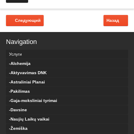
Следующий
Назад
Navigation
Услуги
-Alchemija
-Aktyvavimas DNK
-Astraliniai Planai
-Pakilimas
-Gaja-moksliniai tyrimai
-Davsine
-Naujių Laikų vaikai
-Žemiška