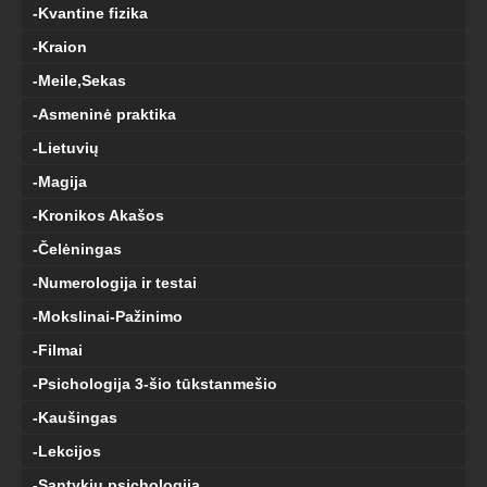
-Kvantine fizika
-Kraion
-Meile,Sekas
-Asmeninė praktika
-Lietuvių
-Magija
-Kronikos Akašos
-Čelėningas
-Numerologija ir testai
-Mokslinai-Pažinimo
-Filmai
-Psichologija 3-šio tūkstanmešio
-Kaušingas
-Lekcijos
-Santykiu psichologija