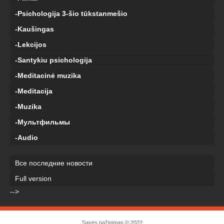
-Psichologija 3-šio tūkstanmešio
-Kaušingas
-Lekcijos
-Santykiu psichologija
-Meditacinė muzika
-Meditacija
-Muzika
-Мультфильмы
-Audio
Все последние новости
Full version
-->
Savęs pažinimas
© 2022