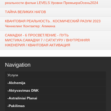
реальности фильм LEVELS Уровни ПремьераОсень2024
ТАЙНА ВЕЛИКИХ НАГОВ
КВАНТОВАЯ РЕАЛЬНОСТЬ.. КОСМИЧЕСКИЙ РАЗУМ 2023
Ченнелинг Контактер: Аликина
САМАДХИ - 6 ПРОСВЕТЛЕНИЕ - ПУТЬ
МИСТИКА.САМАДХИ 7 / САТХГУРУ / ВНУТРЕННЯЯ
НЖЕНЕРИЯ / КВАНТОВАЯ АКТИВАЦИЯ
Navigation
Услуги
-Alchemija
-Aktyvavimas DNK
-Astraliniai Planai
-Pakilimas