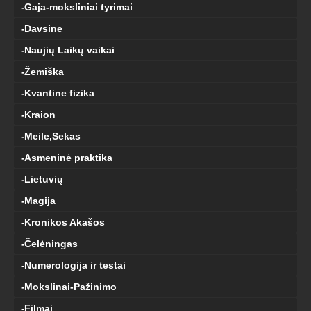
-Gaja-moksliniai tyrimai
-Davsine
-Naujių Laikų vaikai
-Žemiška
-Kvantine fizika
-Kraion
-Meile,Sekas
-Asmeninė praktika
-Lietuvių
-Magija
-Kronikos Akašos
-Čelėningas
-Numerologija ir testai
-Mokslinai-Pažinimo
-Filmai