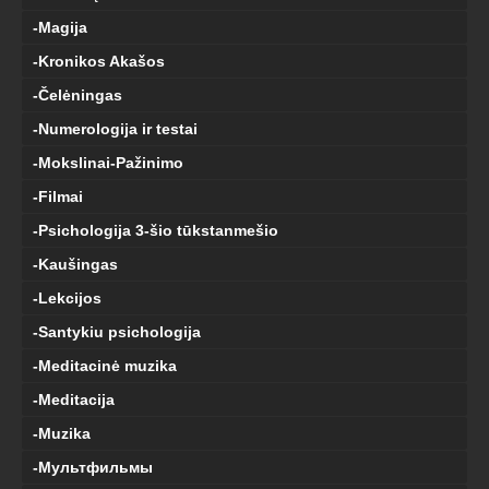
-Magija
-Kronikos Akašos
-Čelėningas
-Numerologija ir testai
-Mokslinai-Pažinimo
-Filmai
-Psichologija 3-šio tūkstanmešio
-Kaušingas
-Lekcijos
-Santykiu psichologija
-Meditacinė muzika
-Meditacija
-Muzika
-Мультфильмы