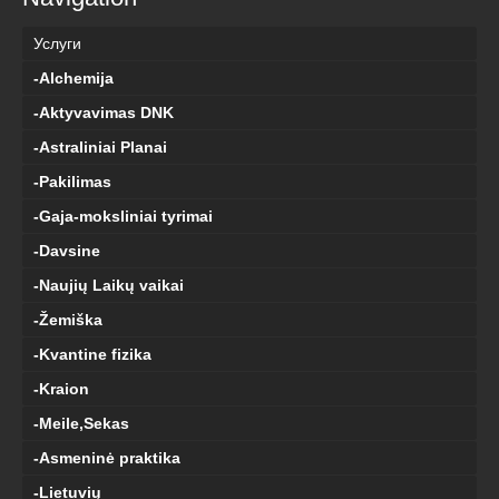
Услуги
-Alchemija
-Aktyvavimas DNK
-Astraliniai Planai
-Pakilimas
-Gaja-moksliniai tyrimai
-Davsine
-Naujių Laikų vaikai
-Žemiška
-Kvantine fizika
-Kraion
-Meile,Sekas
-Asmeninė praktika
-Lietuvių