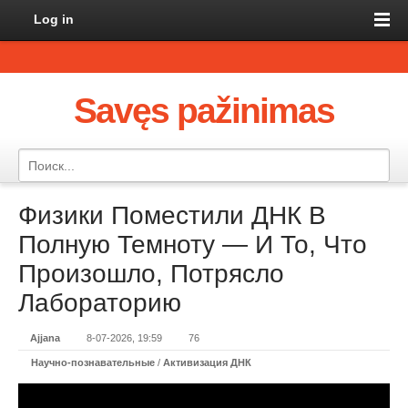
Log in
Savęs pažinimas
Физики Поместили ДНК В
Полную Темноту — И То, Что
Произошло, Потрясло
Лабораторию
Ajjana
8-07-2026, 19:59
76
Научно-познавательные
/
Активизация ДНК