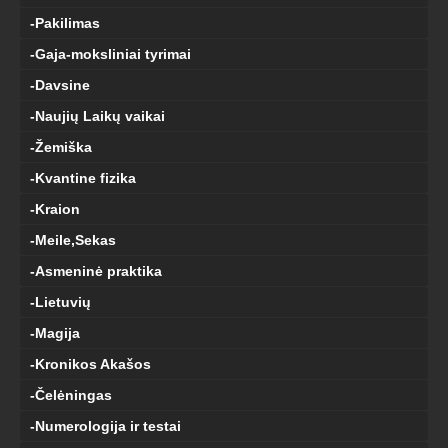
-Pakilimas
-Gaja-moksliniai tyrimai
-Davsine
-Naujių Laikų vaikai
-Žemiška
-Kvantine fizika
-Kraion
-Meile,Sekas
-Asmeninė praktika
-Lietuvių
-Magija
-Kronikos Akašos
-Čelėningas
-Numerologija ir testai