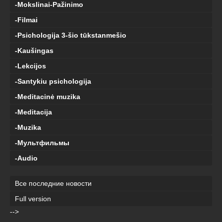
-Mokslinai-Pažinimo
-Filmai
-Psichologija 3-šio tūkstanmešio
-Kaušingas
-Lekcijos
-Santykiu psichologija
-Meditacinė muzika
-Meditacija
-Muzika
-Мультфильмы
-Audio
Все последние новости
Full version
-->