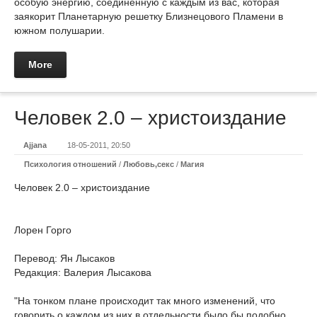
особую энергию, соединенную с каждым из вас, которая
заякорит Планетарную решетку Близнецового Пламени в
южном полушарии.
More
Человек 2.0 – христоиздание
Ajjana
18-05-2011, 20:50
Психология отношений
/
Любовь,секс
/
Магия
Человек 2.0 – христоиздание
Лорен Горго
Перевод: Ян Лысаков
Редакция: Валерия Лысакова
"На тонком плане происходит так много изменений, что
говорить о каждом из них в отдельности было бы подобно