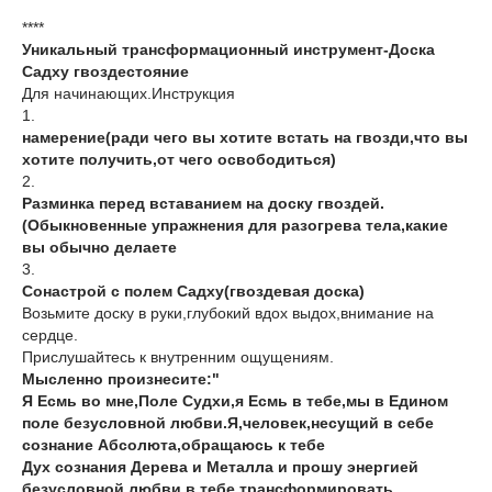
****
Уникальный трансформационный инструмент-Доска
Садху гвоздестояние
Для начинающих.Инструкция
1.
намерение(ради чего вы хотите встать на гвозди,что вы
хотите получить,от чего освободиться)
2.
Разминка перед вставанием на доску гвоздей.
(Обыкновенные упражнения для разогрева тела,какие
вы обычно делаете
3.
Сонастрой с полем Садху(гвоздевая доска)
Возьмите доску в руки,глубокий вдох выдох,внимание на
сердце.
Прислушайтесь к внутренним ощущениям.
Мысленно произнесите:"
Я Есмь во мне,Поле Судхи,я Есмь в тебе,мы в Едином
поле безусловной любви.Я,человек,несущий в себе
сознание Абсолюта,обращаюсь к тебе
Дух сознания Дерева и Металла и прошу энергией
безусловной любви в тебе,трансформировать