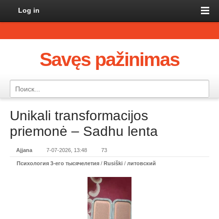
Log in
Savęs pažinimas
Unikali transformacijos
priemonė – Sadhu lenta
Ajjana
7-07-2026, 13:48
73
Психология 3-его тысячелетия
/
Rusiški
/
литовский