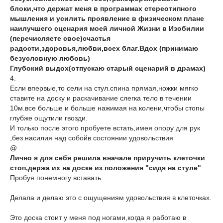
блоки,что держат меня в программах стереотипного
мышления и усилить проявление в физическом плане
наилучшего сценария моей личной Жизни в Изобилии
(перечисляете свое)счастья
радости,здоровья,любви,всех благ.Вдох (принимаю
безусловную любовь)
Глубокий выдох(отпускаю старый сценарий в драмах)
4.
Если впервые,то сели на стул.спина прямая,ножки мягко
ставите на доску и раскачивание слегка тело в течении
10м.все больше и больше нажимая на колени,чтобы стопы
глубже ощутили гвозди.
И только после этого пробуете встать,имея опору для рук
,без насилия над собойв состоянии удовольствия
@
Лично я для себя решила вначале приручить клеточки
стоп,держа их на доске из положения "сидя на стуле"
Пробуя понемногу вставать.
Делала и делаю это с ощущениям удовольствия в клеточках.
Это доска стоит у меня под ногами,когда я работаю в