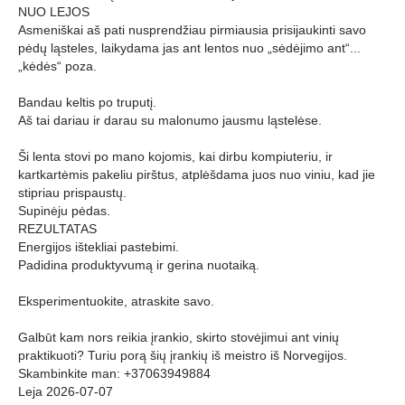
NUO LEJOS
Asmeniškai aš pati nusprendžiau pirmiausia prisijaukinti savo
pėdų ląsteles, laikydama jas ant lentos nuo „sėdėjimo ant“...
„kėdės“ poza.
Bandau keltis po truputį.
Aš tai dariau ir darau su malonumo jausmu ląstelėse.
Ši lenta stovi po mano kojomis, kai dirbu kompiuteriu, ir
kartkartėmis pakeliu pirštus, atplėšdama juos nuo viniu, kad jie
stipriau prispaustų.
Supinėju pėdas.
REZULTATAS
Energijos ištekliai pastebimi.
Padidina produktyvumą ir gerina nuotaiką.
Eksperimentuokite, atraskite savo.
Galbūt kam nors reikia įrankio, skirto stovėjimui ant vinių
praktikuoti? Turiu porą šių įrankių iš meistro iš Norvegijos.
Skambinkite man: +37063949884
Leja 2026-07-07