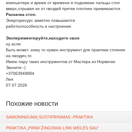
компьютере и время от времени я поднимаю пальцы стоп
вверх,отрывая их от гвоздей прятки плотнее прижимаются.
Раскачка стоп.
Энергоресурс заметно повышается
работоспособность и настроение.
Экспериментируйте,находите свое
ну асли
Быть может ,кому то нужен инструмент для практики стояния
на гвоздях,то
Имею пару таких инструментов от Мастера из Норвегии
Звоните:-)
+37063949884
Лея
07.07.2026
Похожие новости
SAMONINGUMĄ SUSTIPRINIMAS .PRAKTIKA
PRAKTIKA „PIRMI ŽINGSNIAI LINK MEILĖS SAU“