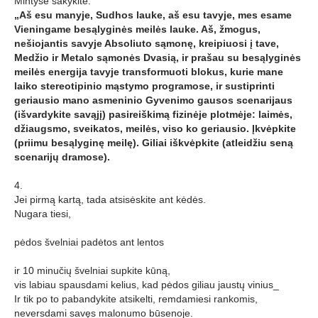
Mintyse sakykite:
„Aš esu manyje, Sudhos lauke, aš esu tavyje, mes esame
Vieningame besąlyginės meilės lauke. Aš, žmogus,
nešiojantis savyje Absoliuto sąmonę, kreipiuosi į tave,
Medžio ir Metalo sąmonės Dvasią, ir prašau su besąlyginės
meilės energija tavyje transformuoti blokus, kurie mane
laiko stereotipinio mąstymo programose, ir sustiprinti
geriausio mano asmeninio Gyvenimo gausos scenarijaus
(išvardykite savąjį) pasireiškimą fizinėje plotmėje: laimės,
džiaugsmo, sveikatos, meilės, viso ko geriausio. Įkvėpkite
(priimu besąlyginę meilę). Giliai iškvėpkite (atleidžiu seną
scenarijų dramose).
4.
Jei pirmą kartą, tada atsisėskite ant kėdės.
Nugara tiesi,
pėdos švelniai padėtos ant lentos
ir 10 minučių švelniai supkite kūną,
vis labiau spausdami kelius, kad pėdos giliau jaustų vinius_
Ir tik po to pabandykite atsikelti, remdamiesi rankomis,
neversdami savęs malonumo būsenoje.