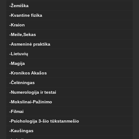
-Žemiška
-Kvantine fizika
-Kraion
-Meile,Sekas
-Asmeninė praktika
-Lietuvių
-Magija
-Kronikos Akašos
-Čelėningas
-Numerologija ir testai
-Mokslinai-Pažinimo
-Filmai
-Psichologija 3-šio tūkstanmešio
-Kaušingas