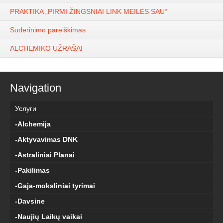
PRAKTIKA „PIRMI ŽINGSNIAI LINK MEILĖS SAU“
Suderinimo pareiškimas
ALCHEMIKO UŽRAŠAI
Navigation
Услуги
-Alchemija
-Aktyvavimas DNK
-Astraliniai Planai
-Pakilimas
-Gaja-moksliniai tyrimai
-Davsine
-Naujių Laikų vaikai