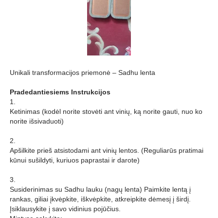
Unikali transformacijos priemonė – Sadhu lenta
Рradedantiesiems Instrukcijos
1.
Ketinimas (kodėl norite stovėti ant vinių, ką norite gauti, nuo ko
norite išsivaduoti)
2.
Apšilkite prieš atsistodami ant vinių lentos. (Reguliarūs pratimai
kūnui sušildyti, kuriuos paprastai ir darote)
3.
Susiderinimas su Sadhu lauku (nagų lenta) Paimkite lentą į
rankas, giliai įkvėpkite, iškvėpkite, atkreipkite dėmesį į širdį.
Įsiklausykite į savo vidinius pojūčius.