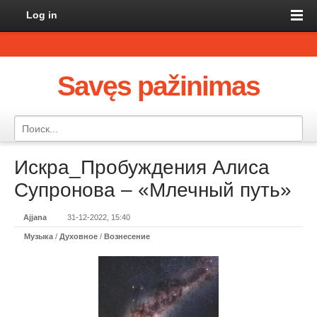
Log in
Savęs pažinimas
Искра_Пробуждения Алиса
Супронова – «Млечный путь»
Ajjana
31-12-2022, 15:40
Музыка
/
Духовное
/
Вознесение