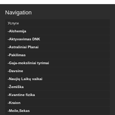
Navigation
Услуги
-Alchemija
-Aktyvavimas DNK
-Astraliniai Planai
-Pakilimas
-Gaja-moksliniai tyrimai
-Davsine
-Naujių Laikų vaikai
-Žemiška
-Kvantine fizika
-Kraion
-Meile,Sekas