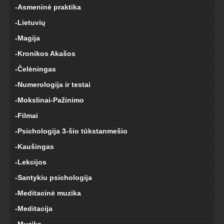
-Asmeninė praktika
-Lietuvių
-Magija
-Kronikos Akašos
-Čelėningas
-Numerologija ir testai
-Mokslinai-Pažinimo
-Filmai
-Psichologija 3-šio tūkstanmešio
-Kaušingas
-Lekcijos
-Santykiu psichologija
-Meditacinė muzika
-Meditacija