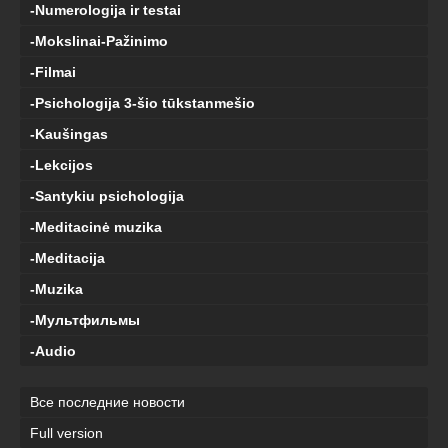
-Numerologija ir testai
-Mokslinai-Pažinimo
-Filmai
-Psichologija 3-šio tūkstanmešio
-Kaušingas
-Lekcijos
-Santykiu psichologija
-Meditacinė muzika
-Meditacija
-Muzika
-Мультфильмы
-Audio
Все последние новости
Full version