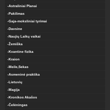
-Astraliniai Planai
-Pakilimas
-Gaja-moksliniai tyrimai
-Davsine
-Naujių Laikų vaikai
-Žemiška
-Kvantine fizika
-Kraion
-Meile,Sekas
-Asmeninė praktika
-Lietuvių
-Magija
-Kronikos Akašos
-Čelėningas