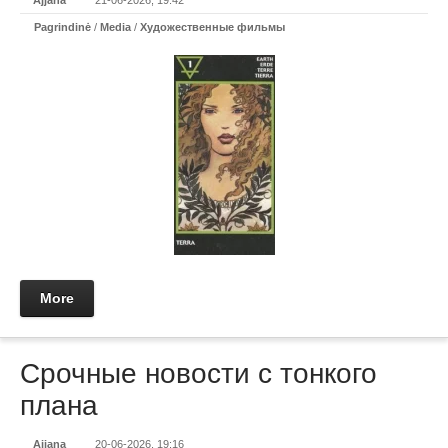
Ajjana
21-06-2026, 19:42
Pagrindinė
/
Media
/
Художественные фильмы
More
Срочные новости с тонкого
плана
Ajjana
20-06-2026, 19:16