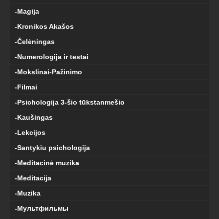
-Magija
-Kronikos Akašos
-Čelėningas
-Numerologija ir testai
-Mokslinai-Pažinimo
-Filmai
-Psichologija 3-šio tūkstanmešio
-Kaušingas
-Lekcijos
-Santykiu psichologija
-Meditacinė muzika
-Meditacija
-Muzika
-Мультфильмы