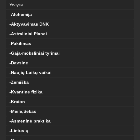
Услуги
-Alchemija
-Aktyvavimas DNK
-Astraliniai Planai
-Pakilimas
-Gaja-moksliniai tyrimai
-Davsine
-Naujių Laikų vaikai
-Žemiška
-Kvantine fizika
-Kraion
-Meile,Sekas
-Asmeninė praktika
-Lietuvių