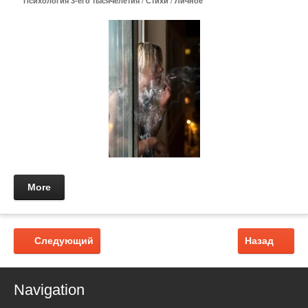
Психология 3-его тысячелетия
/
Стихи
/
Личное
More
Следующий
Назад
Navigation