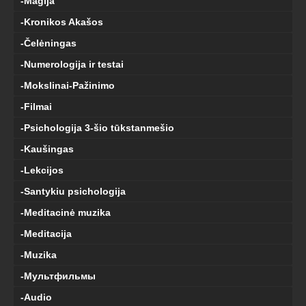
-Magija
-Kronikos Akašos
-Čelėningas
-Numerologija ir testai
-Mokslinai-Pažinimo
-Filmai
-Psichologija 3-šio tūkstanmešio
-Kaušingas
-Lekcijos
-Santykiu psichologija
-Meditacinė muzika
-Meditacija
-Muzika
-Мультфильмы
-Audio